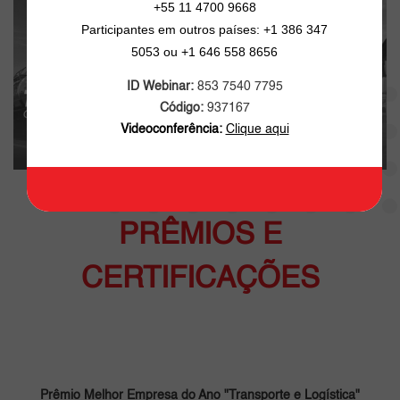
+55 11 4700 9668
Participantes em outros países: +1 386 347
5053 ou +1 646 558 8656
ID Webinar:
853 7540 7795
Código:
937167
Videoconferência:
Clique aqui
PRÊMIOS E
CERTIFICAÇÕES
Prêmio Melhor Empresa do Ano "Transporte e Logística"