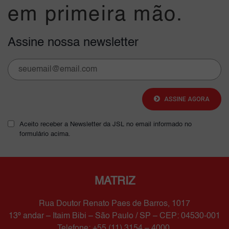
em primeira mão.
Assine nossa newsletter
ASSINE AGORA
Aceito receber a Newsletter da JSL no email informado no
formulário acima.
MATRIZ
Rua Doutor Renato Paes de Barros, 1017
13º andar – Itaim Bibi – São Paulo / SP – CEP: 04530-001
Telefone: +55 (11) 3154 – 4000.