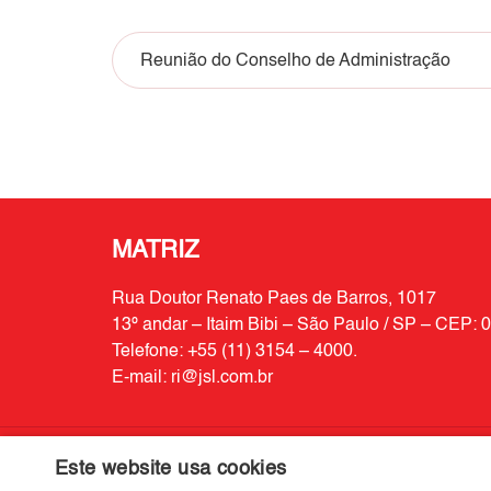
Reunião do Conselho de Administração
MATRIZ
Rua Doutor Renato Paes de Barros, 1017
13º andar – Itaim Bibi – São Paulo / SP – CEP:
Telefone: +55 (11) 3154 – 4000.
E-mail:
ri@jsl.com.br
Este website usa cookies